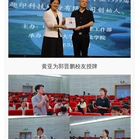
黄亚为郭晋鹏校友授牌