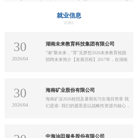
tasks due to its capability in handling multiple macroscopic behavior
hypotheses. In the context ...
就业信息
JOBS
30
湖南未来教育科技集团有限公司
“湘”聚未来，“育”见梦想2026未来教育校园
2026/04
招聘未来简介【发展历程】2017年，在湖南
省域副中心城市衡阳，品牌诞生。为国内首
家将一线优质教育资源带入三线城市的线下
教育品牌；2018年，建立100%名校毕业教师
及管理团队。院校涵盖清华大学、北京大
30
海南矿业股份有限公司
学、上海交通大学、复旦大学、南开大学、
海南矿业2026校招及暑期实习生项目简章 我
哈尔滨工业大学、北京航空航天大学、武汉
2026/04
们是谁- 我们的愿景是以战略性资源为核心，
大学、中山大学、中南大学、湖南大学、湖
成为具有国际影响力的产业发展集团- 我们是
南师范大学、华中科技大学、华南理工大
A股唯一布局战略性矿产与能源的上市公
学、天津大学、四...
司，持续聚焦战略性资源- 我们是中国上市公
司成长百强，全国冶金矿山“十佳厂矿”，在
中海油田服务股份有限公司