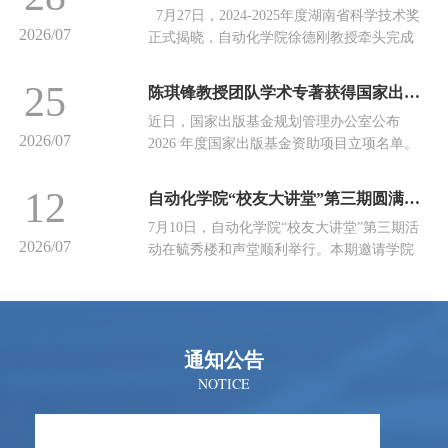
7月27日，2024-2025年度湖南省科学技术奖
规定舞龙全国第二名、自选舞龙全国第二
2026/07
正式揭晓，自动化学院徐德刚教授牵头完成
名，为学校争得亮眼荣誉！本次赛事汇聚全
的“有色金属连续铸造高效生产关键技术及智
国50余所高校、近2000名运动员同台竞技，
能装备研发”及魏才盛教授牵头完成的“航天
竞争激烈。赛场上，我院学子身姿飒爽、气
25
陈琪锋教授团队学术专著获得国家出版基金资助
器智能规划与保性能控制关键技术及应
势昂扬。伴随着激昂鼓点，她们握龙杆、走
近日，国家出版基金规划管理办公室公布
用”（专用）项目分别荣获湖南省科技进步二
步法、转龙身，腾挪...
2026/07
2026 年度国家出版基金资助项目立项名单。
等奖，另作为参与单位获奖1项。 图一：徐
我院陈琪锋教授、魏才盛教授联合撰写的学
德刚有色金属是国民经济和国防军工发展的
术专著《航天器集群的分布式协调控制》成
关键基础材料，随着产业规模与技术水平持
12
自动化学院“校友大讲堂”第三期圆满举行
功入选《集群智能丛书（第一辑）》，喜获
续提升，对高效、稳定、低人工依赖的连续
7月10日，自动化学院“校友大讲堂”第三期活
国家出版基金专项资助。该专著依托国家重
铸造高效生...
2026/07
动在毓秀楼和声堂顺利举行。本期邀请学院
点研发计划、国家自然科学基金等多项国家
94届校友、北京有恒斯康通信技术有限公司
级科研项目积淀的系列研究成果，瞄准集群
创始人、董事长阮兰桂，作“掌握创业素质，
航天器自主协同规划与控制领域前沿关键问
拥有选择自由”专题分享。学院党委副书记黄
题，系统凝练梳理了研究团队长期深耕形成
亚出席活动，近500名学生在现场聆听阮兰桂
的一系列原创性理...
通知公告
校友的分享。会后学院党委易险峰书记和阮
兰桂校友进行了深入交流。黄亚代表学院对
NOTICE
阮兰桂校友返校交流表示热烈欢迎。她
说，“校友大讲堂”是学院汇聚校友力量、助
力学生成长...