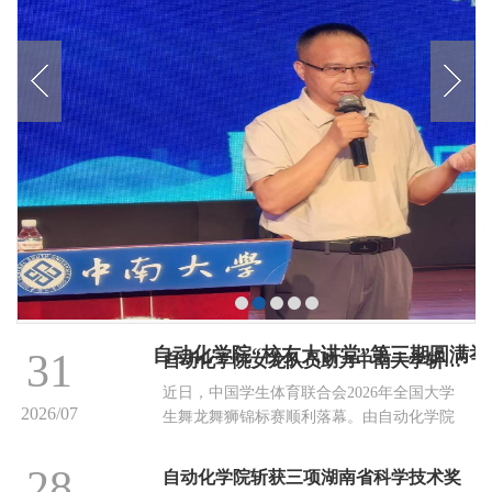
自动化学院“校友大讲堂”第三期圆满举
31
自动化学院女龙队员助力中南大学斩获全国大学生舞龙舞狮锦标赛亮眼荣誉
近日，中国学生体育联合会2026年全国大学
2026/07
生舞龙舞狮锦标赛顺利落幕。由自动化学院
多名女龙队员担任主力的中南大学舞龙女子
代表队奋勇拼搏，凭借精湛流畅的动作、默
28
自动化学院斩获三项湖南省科学技术奖
契无间的团队配合，勇夺女子舞龙（甲组）