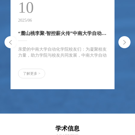
10
2025/06
202
“麓山桃李聚·智控薪火传”中南大学自动化学院校友分会筹备公告
亲爱的中南大学自动化学院校友们：为凝聚校友
根
力量，助力学院与校友共同发展，中南大学自动
拔
化学院校友分会筹备工作正式启动，名誉会长由
知”（
中国工程院院士桂卫华担任。诚邀全球校友积极
YW
参与，共话麓山情，同创新未来！加入中南大学
参
了解更多 >
校友数据库尚未注册“中南大学校友总会”小程序
施
的校友，请扫码完成认证，加入校友数据库，及
新
时获取母校动态与分会活动信息。“中南大学校友
制
总会”小程序成为自动化学院校友分会联络员、区
组
域召集人为高...
称
学术信息