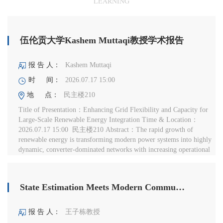
LEARNING
伍伦贡大学Kashem Muttaqi教授学术报告
报 告 人：
Kashem Muttaqi
时 间：
2026.07.17 15:00
地 点：
民主楼210
Title of Presentation：Enhancing Grid Flexibility and Capacity for
Large-Scale Renewable Energy Integration Time & Location：
2026.07.17 15:00 民主楼210 Abstract：The rapid growth of
renewable energy is transforming modern power systems into highly
dynamic, converter-dominated networks with increasing operational
complexity. Although substantial infrastructure already exists within
today’s p...
State Estimation Meets Modern Communication Technologies
报 告 人：
王子栋教授