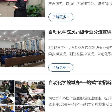
主任周界、自动化学院辅导员、18名“麦
力中南 动感自院”运动体系构建及“麦动
化建设。朱家明介绍了学院运动体系包含
了解更多 >
四大板块，“麦动空间”作为运动场域建...
自动化学院2024级专业分流宣
3月12日下午，自动化学院2024级专业
梁步阁教授、副院长粟梅教授、自动化系
责人凌玉华教授主讲，24级全体学生参
指出，自动化是一个控管结合、强弱并重
了解更多 >
富的科研平台资源，学生基础扎实，就业面
自动化学院举办“一站式”春招
为助力2025届毕业生把握就业机遇、提升
教南楼301教室举办“一站式”春招就业
导员出席会议，2025届毕业生共同参与