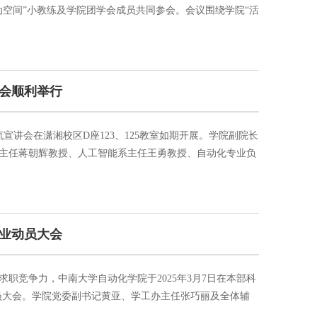
动空间”小教练及学院团学会成员共同参会。会议围绕学院“活
空间”运动场域的运营展开交流，旨在进一步推动学院体育文
运动社团、群众性体育活动、竞技类赛事、运动场域建设等
讲会顺利举行
分流宣讲会在潇湘校区D座123、125教室如期开展。学院副院长
主任蒋朝辉教授、人工智能系主任王勇教授、自动化专业负
加本次宣讲会。宣讲会由本科生教务办主任万辉主持。凌玉华
、软硬兼施的学科，在工业和交通领域具有独特优势，有丰
宽广。...
就业动员大会
求职竞争力，中南大学自动化学院于2025年3月7日在本部科
动员大会。学院党委副书记黄亚、学工办主任张巧丽及全体辅
。同时，学院多位老师现场“一站式”开展就业指导，现场交流