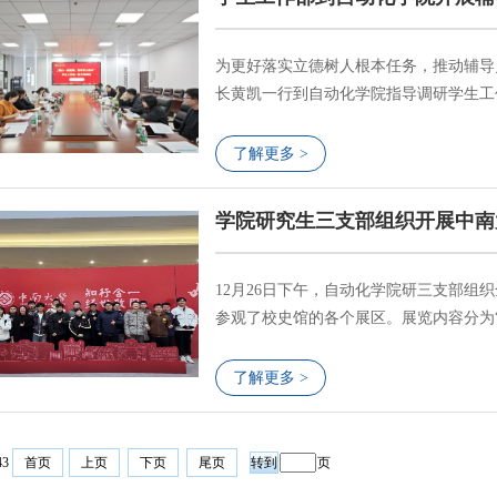
为更好落实立德树人根本任务，推动辅导员
长黄凯一行到自动化学院指导调研学生工
自动化学院党委副书记黄亚及全体辅导员
对学工部长期以来的指导和支持表示衷心
了解更多 >
有学生中抽查5名学生，由所负责的辅导员一
学院研究生三支部组织开展中南
12月26日下午，自动化学院研三支部
参观了校史馆的各个展区。展览内容分为“
章，通过丰富的实物、图片和数据，讲解
和卓越成就。参观过程中，支部党员们特
了解更多 >
馆的展品和历史进行了热烈讨论。大家一致表
43
首页
上页
下页
尾页
页