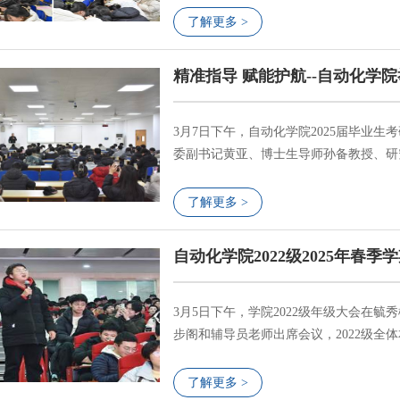
氛围热烈。大会伊始，黄亚副书记作开场
了解更多 >
的“黄金窗口期”，希望同学们一定要重视并
精准指导 赋能护航--自动化学院
3月7日下午，自动化学院2025届毕业生
委副书记黄亚、博士生导师孙备教授、研
会议，2024届考研学生代表黄沁玟、罗
子提供经验指导。会议伊始，黄亚副书记
了解更多 >
寄予厚望，希望同学们认真备考，了解复试
自动化学院2022级2025年春
3月5日下午，学院2022级年级大会在
步阁和辅导员老师出席会议，2022级全
招、考研等关键节点，做好学业和职业规
来可期"。梁步阁结合国际形势与自身经
了解更多 >