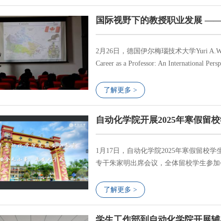
析考研、考公和就业的抉择逻辑，强调要结
国际视野下的教授职业发展 ——来自德
2月26日，德国伊尔梅瑙技术大学Yuri A.W
Career as a Professor: An Inter
由学院陈志文教授主持。德国Yuri A.W.
兰语、法语和德语，学术背景横跨化工、计
了解更多 >
工业界工作经历，阐述了过程控...
自动化学院开展2025年寒假留
1月17日，自动化学院2025年寒假留
专干朱家明出席会议，全体留校学生参加
假留校学生线上安全教育会议伊始，学院
安全工作的重视。她指出“安全无小事，
了解更多 >
望大家强化自我保护意识，把“安全第一”落
学生工作部到自动化学院开展辅