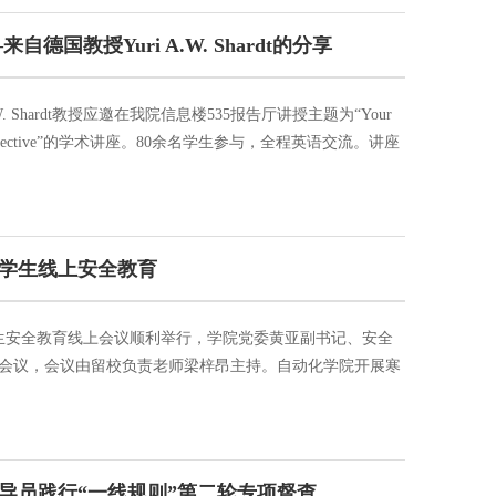
合个人特质...
国教授Yuri A.W. Shardt的分享
. Shardt教授应邀在我院信息楼535报告厅讲授主题为“Your
national Perspective”的学术讲座。80余名学生参与，全程英语交流。讲座
 Shardt教授讲座现场Yuri教授出生于加拿大，精通英语、乌克
算机过程控制及系统工程等领域。讲座中，Yuri教授结合
校学生线上安全教育
校学生安全教育线上会议顺利举行，学院党委黄亚副书记、安全
会议，会议由留校负责老师梁梓昂主持。自动化学院开展寒
党委副书记黄亚全面介绍了学生留校情况，着重强调对留校
全体留校学生必须时刻警惕，严守安全底线。”黄亚副书记希
实到...
导员践行“一线规则”第二轮专项督查