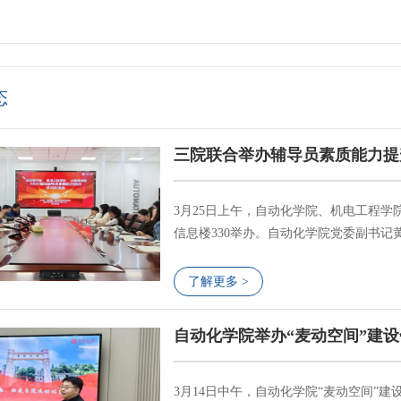
态
三院联合举办辅导员素质能力提
3月25日上午，自动化学院、机电工程学
信息楼330举办。自动化学院党委副书
书记李灵芝及三院全体辅导员参会。会议邀
标兵”高佩茹、全国最美辅导员连选、20
了解更多 >
作为主讲嘉宾。交流会现场高佩茹围绕“基础
自动化学院举办“麦动空间”建
3月14日中午，自动化学院“麦动空间”