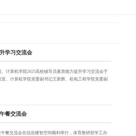
升学习交流会
院、计算机学院2025高校辅导员素质能力提升学习交流会于
记黄亚、计算机学院党委副书记王新辉、机电工程学院党委副
请2024年全国高校辅导员素质能力提升骨干训练营“十佳
22年全国高校辅导员素质能力提升骨干训练营“十佳标兵”许宁
知...
设午餐交流会
建设午餐交流会在信息楼智空间顺利举行，体育教研部学工办