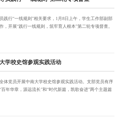
践行“一线规则”相关要求，1月8日上午，学生工作部副部
作，开展“践行一线规则，筑牢育人根本”第二轮专项督查。
参加调研座谈会。黄亚对黄凯一行的到来表示热烈欢迎，并
感谢。随后，调研组进行随机询问，从每位辅导员负责的所
一...
大学校史馆参观实践活动
组织全体党员开展中南大学校史馆参观实践活动。支部党员有序
百年华章，源远流长”和“时代新篇，凯歌奋进”两个主题篇
员老师细致解说、生动展示了中南大学建校以来的光辉历史
别关注与自动化相关展区。参观结束后，支部成员围绕校史
...