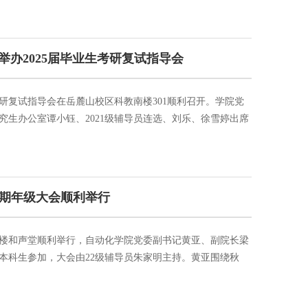
动员讲话。黄书记指出，春季招聘是应届生锁定优质岗位
认真...
举办2025届毕业生考研复试指导会
考研复试指导会在岳麓山校区科教南楼301顺利召开。学院党
究生办公室谭小钰、2021级辅导员连选、刘乐、徐雪婷出席
兵兵及2025届毕业生共同参与，为正在准备考研复试的自院学
进行动员讲话，她介绍了学院近年来的考研情况，给同学们
流程，夯...
季学期年级大会顺利举行
毓秀楼和声堂顺利举行，自动化学院党委副书记黄亚、副院长梁
体本科生参加，大会由22级辅导员朱家明主持。黄亚围绕秋
划，寄语青年学子："道阻且长，行则将至；行而不辍，未
历，鼓励学生以坚韧姿态应对挑战。互动环节中，他深入分