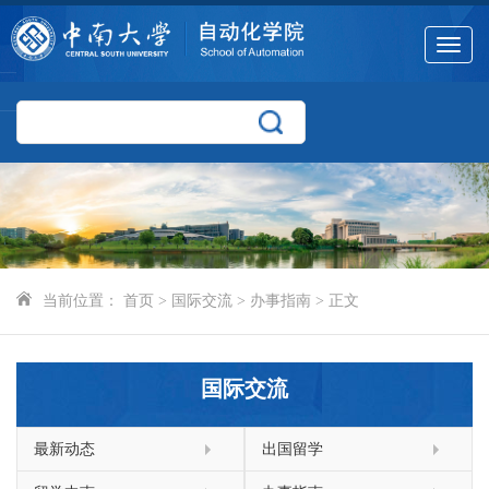
Toggle
navigat
当前位置：
首页
>
国际交流
>
办事指南
> 正文
国际交流
最新动态
出国留学