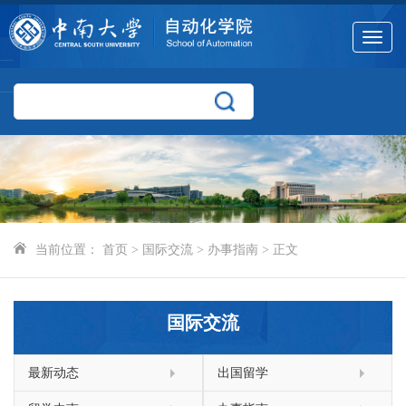
Toggle
navigat
当前位置：
首页
>
国际交流
>
办事指南
> 正文
国际交流
最新动态
出国留学